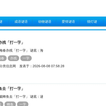
谜
成语谜语
动物谜语
爱情谜语
猜灯谜
亦残「打一字」
梅春亦残「打一字」 谜底：海
梅春
亦残
一字
分类信息网
发表于：2026-08-08 07:58:28
鱼去「打一字」
裁蜂鱼去「打一字」 谜底：逯
裁
蜂鱼
一字