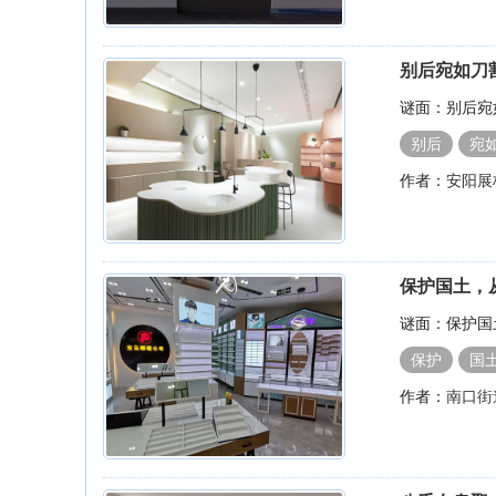
别后宛如刀
谜面：别后宛
别后
宛
作者：
安阳展
保护国土，
谜面：保护国
保护
国
作者：
南口街