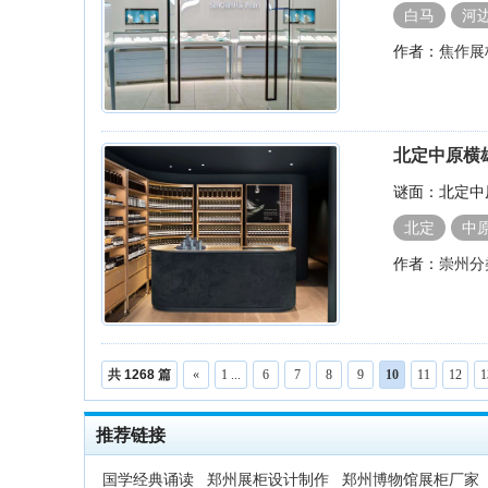
白马
河
作者：
焦作展
北定中原横
谜面：北定中
北定
中
作者：
崇州分
共
1268
篇
«
1 ...
6
7
8
9
10
11
12
1
推荐链接
国学经典诵读
郑州展柜设计制作
郑州博物馆展柜厂家